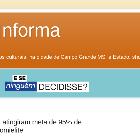
Informa
os culturais, na cidade de Campo Grande MS, e Estado, sh
 atingiram meta de 95% de
omielite