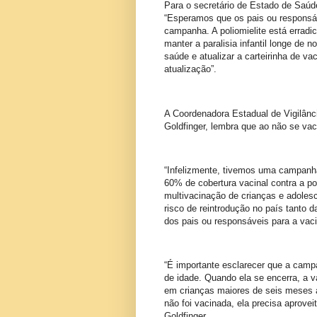
Para o secretário de Estado de Saúde
“Esperamos que os pais ou responsáv
campanha. A poliomielite está erradi
manter a paralisia infantil longe de 
saúde e atualizar a carteirinha de va
atualização”.
A Coordenadora Estadual de Vigilânc
Goldfinger, lembra que ao não se vac
“Infelizmente, tivemos uma campanha
60% de cobertura vacinal contra a po
multivacinação de crianças e adoles
risco de reintrodução no país tanto 
dos pais ou responsáveis para a vac
“É importante esclarecer que a campa
de idade. Quando ela se encerra, a v
em crianças maiores de seis meses 
não foi vacinada, ela precisa aprovei
Goldfinger.