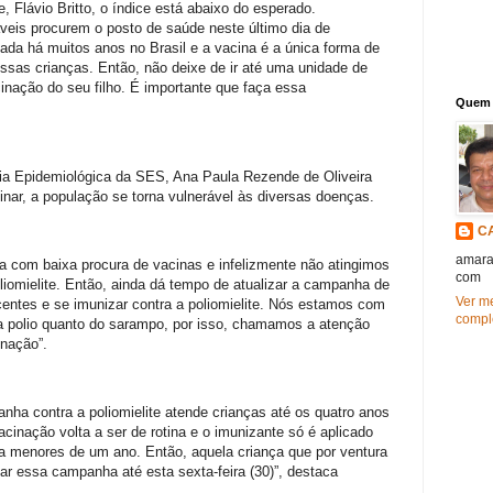
, Flávio Britto, o índice está abaixo do esperado.
eis procurem o posto de saúde neste último dia de
cada há muitos anos no Brasil e a vacina é a única forma de
nossas crianças. Então, não deixe de ir até uma unidade de
cinação do seu filho. É importante que faça essa
Quem 
ia Epidemiológica da SES, Ana Paula Rezende de Oliveira
inar, a população se torna vulnerável às diversas doenças.
C
amara
 com baixa procura de vacinas e infelizmente não atingimos
com
liomielite. Então, ainda dá tempo de atualizar a campanha de
Ver me
centes e se imunizar contra a poliomielite. Nós estamos com
compl
da polio quanto do sarampo, por isso, chamamos a atenção
inação”.
nha contra a poliomielite atende crianças até os quatro anos
acinação volta a ser de rotina e o imunizante só é aplicado
a menores de um ano. Então, aquela criança que por ventura
tar essa campanha até esta sexta-feira (30)”, destaca