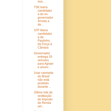
sua...
TSE barra
candidatur
a do ex-
governador
Arruda a
de...
STF libera
candidatur
a de
Paulinho
da Força à
Câmara
Governador
entrega 35
veículos
para Agraer
e anunc...
Usar camiseta
do Brasil
não está
proibido
durante ...
Último lote de
restituição
do Imposto
de Renda
ser...