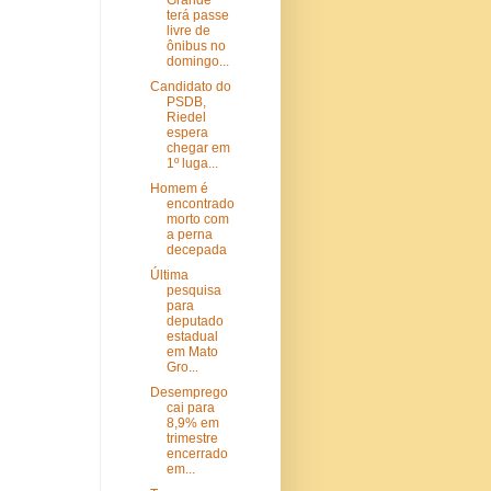
Grande
terá passe
livre de
ônibus no
domingo...
Candidato do
PSDB,
Riedel
espera
chegar em
1º luga...
Homem é
encontrado
morto com
a perna
decepada
Última
pesquisa
para
deputado
estadual
em Mato
Gro...
Desemprego
cai para
8,9% em
trimestre
encerrado
em...