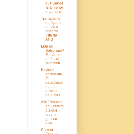
que Saúde
terá menor
orçament...
Transplante
de fígado
passa a
integrar
lista da
ANS
Lula ou
Bolsonaro?
Falcão, rei
do futsal,
surpreen...
Bovinos
apresenta
m
estabilidad
e nas
praças
paulistas
Alto-Comando
do Exército
diz que
‘quem
ganhar
leva...
Campo