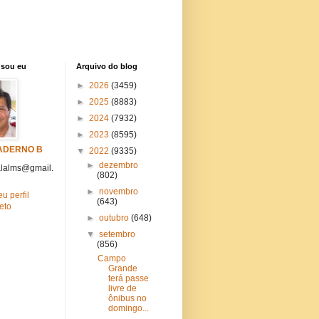
sou eu
Arquivo do blog
►
2026
(3459)
►
2025
(8883)
►
2024
(7932)
►
2023
(8595)
ADERNO B
▼
2022
(9335)
►
dezembro
lalms@gmail.
(802)
►
novembro
u perfil
(643)
eto
►
outubro
(648)
▼
setembro
(856)
Campo
Grande
terá passe
livre de
ônibus no
domingo...