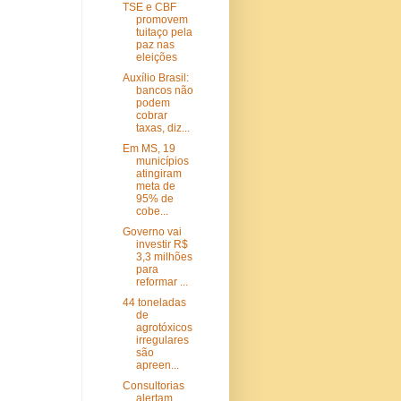
TSE e CBF
promovem
tuitaço pela
paz nas
eleições
Auxílio Brasil:
bancos não
podem
cobrar
taxas, diz...
Em MS, 19
municípios
atingiram
meta de
95% de
cobe...
Governo vai
investir R$
3,3 milhões
para
reformar ...
44 toneladas
de
agrotóxicos
irregulares
são
apreen...
Consultorias
alertam