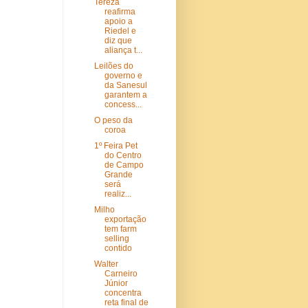
Tereza
reafirma
apoio a
Riedel e
diz que
aliança t...
Leilões do
governo e
da Sanesul
garantem a
concess...
O peso da
coroa
1º Feira Pet
do Centro
de Campo
Grande
será
realiz...
Milho
exportação
tem farm
selling
contido
Walter
Carneiro
Júnior
concentra
reta final de