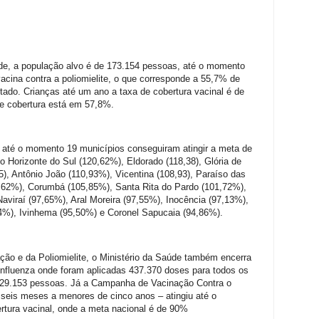
de, a população alvo é de 173.154 pessoas, até o momento
acina contra a poliomielite, o que corresponde a 55,7% de
stado. Crianças até um ano a taxa de cobertura vacinal é de
de cobertura está em 57,8%.
 até o momento 19 municípios conseguiram atingir a meta de
o Horizonte do Sul (120,62%), Eldorado (118,38), Glória de
5), Antônio João (110,93%), Vicentina (108,93), Paraíso das
62%), Corumbá (105,85%), Santa Rita do Pardo (101,72%),
aviraí (97,65%), Aral Moreira (97,55%), Inocência (97,13%),
94%), Ivinhema (95,50%) e Coronel Sapucaia (94,86%).
ão e da Poliomielite, o Ministério da Saúde também encerra
nfluenza onde foram aplicadas 437.370 doses para todos os
729.153 pessoas. Já a Campanha de Vacinação Contra o
seis meses a menores de cinco anos – atingiu até o
tura vacinal, onde a meta nacional é de 90%