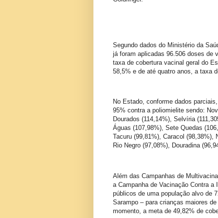
Segundo dados do Ministério da Saú
já foram aplicadas 96.506 doses de v
taxa de cobertura vacinal geral do E
58,5% e de até quatro anos, a taxa 
No Estado, conforme dados parciais,
95% contra a poliomielite sendo: Nov
Dourados (114,14%), Selvíria (111,30
Águas (107,98%), Sete Quedas (106,
Tacuru (99,81%), Caracol (98,38%), N
Rio Negro (97,08%), Douradina (96,
Além das Campanhas de Multivacinaç
a Campanha de Vacinação Contra a I
públicos de uma população alvo de 
Sarampo – para crianças maiores de 
momento, a meta de 49,82% de cober