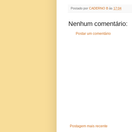
Postado por
CADERNO B
às
17:04
Nenhum comentário:
Postar um comentário
Postagem mais recente