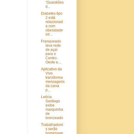
“Guardiões
d...
Diabetes tipo
2 está
relacionad
a com
obesidade
inf...
Franqueado
leva rede
de açaí
para o
Centro-
Oeste e...
Aplicativo da
Vivo
transforma
mensagens
da caixa
p...
Letícia
Santiago
exibe
marquinha
de
bronzeado
Trabalhadore
s serão
homenage