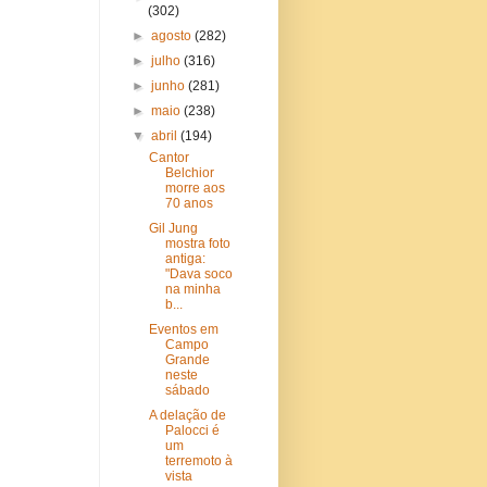
(302)
►
agosto
(282)
►
julho
(316)
►
junho
(281)
►
maio
(238)
▼
abril
(194)
Cantor
Belchior
morre aos
70 anos
Gil Jung
mostra foto
antiga:
"Dava soco
na minha
b...
Eventos em
Campo
Grande
neste
sábado
A delação de
Palocci é
um
terremoto à
vista