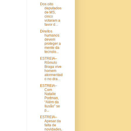
Dos oito
deputados
de MS,
cinco
votaram a
favor d...
Direitos
humanos
devem
proteger a
mente da
tecnolo...
ESTREIA–
Rômulo
Braga vive
homem
atormentad
o no dra...
ESTREIA–
Com
Natalie
Portman,
“Além da
Ilusão” se
p...
ESTREIA–
Apesar da
falta de
novidades,