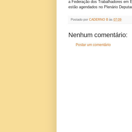
a Federação dos Trabalhadores em 
estão agendados no Plenário Deputad
Postado por
CADERNO B
às
07:09
Nenhum comentário:
Postar um comentário