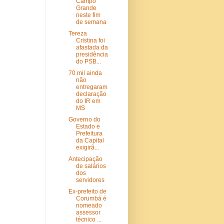
Campo
Grande
neste fim
de semana
Tereza
Cristina foi
afastada da
presidência
do PSB...
70 mil ainda
não
entregaram
declaração
do IR em
MS
Governo do
Estado e
Prefeitura
da Capital
exigirã...
Antecipação
de salários
dos
servidores
Ex-prefeito de
Corumbá é
nomeado
assessor
técnico ...