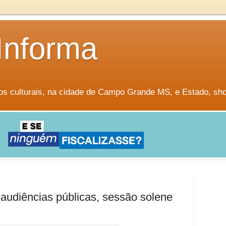
Informa
os culturais, na cidade de Campo Grande MS, e Estado, sh
audiências públicas, sessão solene