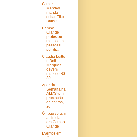
Gilmar
Mendes
manda
soltar Eike
Batista
Campo
Grande
protestou
mais de mil
pessoas
por dí...
Claudia Leitte
e Bell
Marques
devem
mais de R$
30 ...
Agenda:
Semana na
ALMS tem
prestação
de contas,
so...
Ônibus voltam
a circular
em Campo
Grande
Eventos em