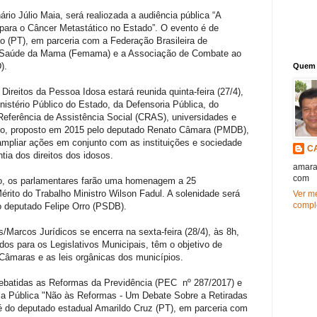
ário Júlio Maia, será realiozada a audiência pública “A
ara o Câncer Metastático no Estado”. O evento é de
 (PT), em parceria com a Federação Brasileira de
o à Saúde da Mama (Femama) e a Associação de Combate ao
).
Quem 
ireitos da Pessoa Idosa estará reunida quinta-feira (27/4),
istério Público do Estado, da Defensoria Pública, do
eferência de Assistência Social (CRAS), universidades e
alho, proposto em 2015 pelo deputado Renato Câmara (PMDB),
 ampliar ações em conjunto com as instituições e sociedade
C
ntia dos direitos dos idosos.
amara
com
, os parlamentares farão uma homenagem a 25
ito do Trabalho Ministro Wilson Fadul. A solenidade será
Ver me
compl
do deputado Felipe Orro (PSDB).
/Marcos Jurídicos se encerra na sexta-feira (28/4), às 8h,
dos para os Legislativos Municipais, têm o objetivo de
 Câmaras e as leis orgânicas dos municípios.
 debatidas as Reformas da Previdência (PEC nº 287/2017) e
cia Pública "Não às Reformas - Um Debate Sobre a Retiradas
 é do deputado estadual Amarildo Cruz (PT), em parceria com