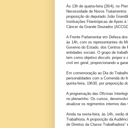
Às 13h de quarta-feira (26/4), no Plen
Necessidade de Novos Tratamentos p
proposição do deputado João Grandão
Instituições Filantrópicas de Apoi
Câncer da Grande Dourados (ACCGD
A Frente Parlamentar em Defesa dos D
às 14h, com os representantes do Min
Governo do Estado, dos Centros de R
entidades sociais. O grupo de trab
tem como objetivo discutir, propor e
civil em geral, proporcionando a gara
Em comemoração ao Dia do Trabalho
personalidades com a Comenda do Mér
quinta-feira, 19h30, por preposição 
A programação das Oficinas Interlegis
no plenarinho. Os cursos, desenvolvi
atualizar os regimentos internos das
Ainda na sexta-feira, às 14h, serão
Trabalhista. A proposição da Audiên
de Direitos da Classe Trabalhadora"